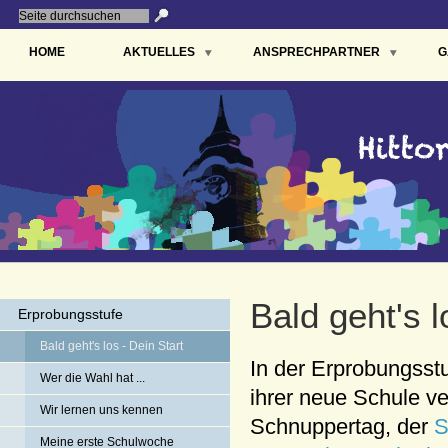
HOME
AKTUELLES
ANSPRECHPARTNER
G
Bald geht's l
Erprobungsstufe
Bald geht's los - Dein Start
In der Erprobungsstu
Wer die Wahl hat ...
ihrer neue Schule v
Wir lernen uns kennen
Schnuppertag, der
S
Meine erste Schulwoche