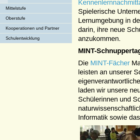
Kennenlernnachmitt
Mittelstufe
Spielerische Unter
Oberstufe
Lernumgebung in der
Kooperationen und Partner
darin, ihre neue Sch
anzukommen.
Schulentwicklung
MINT-Schnupperta
Die
MINT-Fächer
Ma
leisten an unserer S
eigenverantwortliche
laden wir unsere ne
Schülerinnen und Sc
naturwissenschaftli
Informatik sowie da