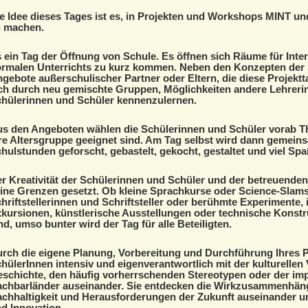
e Idee dieses Tages ist es, in Projekten und Workshops MINT un
 machen.
 ein Tag der Öffnung von Schule. Es öffnen sich Räume für Int
rmalen Unterrichts zu kurz kommen. Neben den Konzepten der L
gebote außerschulischer Partner oder Eltern, die diese Projektta
ch durch neu gemischte Gruppen, Möglichkeiten andere Lehreri
hülerinnen und Schüler kennenzulernen.
s den Angeboten wählen die Schülerinnen und Schüler vorab The
re Altersgruppe geeignet sind. Am Tag selbst wird dann gemein
hulstunden geforscht, gebastelt, gekocht, gestaltet und viel Spa
r Kreativität der Schülerinnen und Schüler und der betreuenden
ine Grenzen gesetzt. Ob kleine Sprachkurse oder Science-Slam
hriftstellerinnen und Schriftsteller oder berühmte Experimente, 
kursionen, künstlerische Ausstellungen oder technische Konstrukt
nd, umso bunter wird der Tag für alle Beteiligten.
rch die eigene Planung, Vorbereitung und Durchführung Ihres P
hülerInnen intensiv und eigenverantwortlich mit der kulturellen Vie
schichte, den häufig vorherrschenden Stereotypen oder der im
chbarländer auseinander. Sie entdecken die Wirkzusammenhänge
chhaltigkeit und Herausforderungen der Zukunft auseinander u
d Innovation.