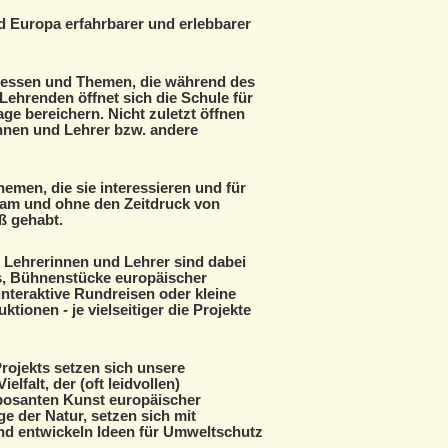
d Europa erfahrbarer und erlebbarer
eressen und Themen, die während des
ehrenden öffnet sich die Schule für
ge bereichern. Nicht zuletzt öffnen
nnen und Lehrer bzw. andere
men, die sie interessieren und für
sam und ohne den Zeitdruck von
ß gehabt.
 Lehrerinnen und Lehrer sind dabei
s, Bühnenstücke europäischer
interaktive Rundreisen oder kleine
ionen - je vielseitiger die Projekte
rojekts setzen sich unsere
lfalt, der (oft leidvollen)
posanten Kunst europäischer
 der Natur, setzen sich mit
nd entwickeln Ideen für Umweltschutz