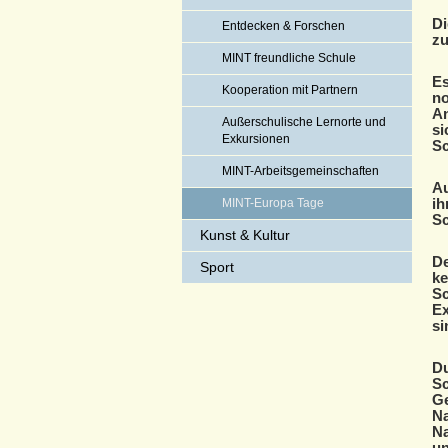
Di
Entdecken & Forschen
zu
MINT freundliche Schule
Es
Kooperation mit Partnern
no
An
Außerschulische Lernorte und
si
Exkursionen
Sc
MINT-Arbeitsgemeinschaften
Au
ih
MINT-Europa Tage
Sc
Kunst & Kultur
De
Sport
ke
Sc
Ex
si
Du
Sc
Ge
Na
Na
un