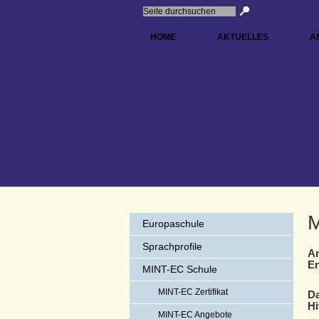
HOME
AKTUELLES
A
M
Europaschule
Sprachprofile
An
En
MINT-EC Schule
MINT-EC Zertifikat
Da
Hi
MINT-EC Angebote